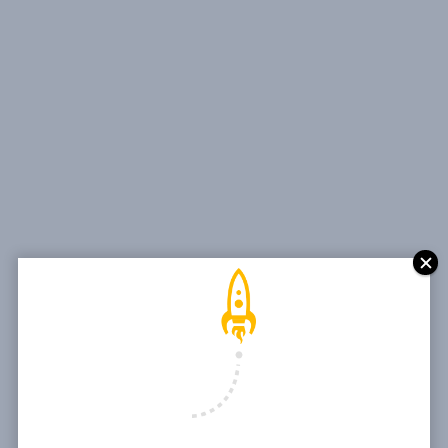
[rev_slider_vc alias=”marketing-automation-fr”]
MARKETING
AUTOMATION