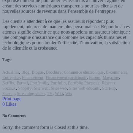
expertise numérique pour aider les assureurs à cultiver l’agilité, en
créant des services numériques transparents pour les clients et de
nouvelles sources de revenus dans l’ensemble de l’entreprise.
Les clients s’attendent à ce que les assureurs répondent plus
rapidement, mieux et de manière plus personnalisée. Répondre à ces
attentes signifie devenir ce que nous appelons un assureur bionique :
une compagnie d’assurance qui combine les capacités humaines et
technologiques pour stimuler l’efficacité, l’innovation, la satisfaction
de la clientèle et la croissance.
Tags:
,
,
,
,
,
,
Actualités
Blog
Blogue
Brochure
Commerce électronique
E-commerce
,
,
,
,
,
Entreprise
Financement
Financement participatif
Forum
Magazine
,
,
,
,
,
Netflix
Portail
Portfeuille
Portfolio
Portfolio Physique
Réseaux
,
,
,
,
,
,
Sociaux
Shopify
Site web
Sites web
Sites web éducatif
Start-up
,
,
,
,
Startup
Streaming vidéo
TV
Wiki
Wix
Print page
0
Likes
No Comments
Sorry, the comment form is closed at this time.