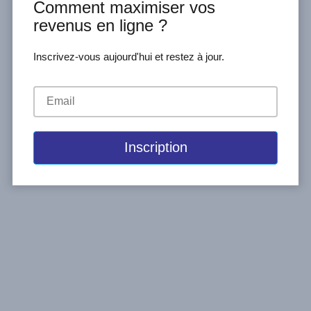
secteur public façonne le cadre dans
Comment maximiser vos
lequel fonctionnent les marchés
revenus en ligne ?
mondiaux ; le secteur social
Inscrivez-vous aujourd'hui et restez à jour.
intervient là où les gouvernements
et les marchés peuvent échouer à
soutenir les communautés mal
desservies. De plus en plus, les
acteurs de...
READ MORE