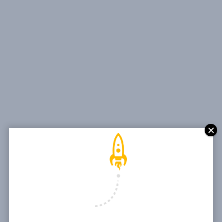
Magazine Tag
CONSEIL
TECHNOLOGIES AU
SECTEUR PUBLIC ET
SOCIAL
CONSEIL TECHNOLOGIES AU
SECTEUR PUBLIC ET SOCIALLe