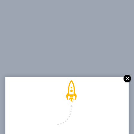
Sites web dynamiques Tag
SITES WEB
STATIQUES OU
DYNAMIQUES?
QUELLES
DIFFÉRENCE?