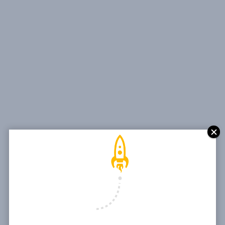
Internet Tag
QU’EST-CE QU’UN
NOM DE DOMAINE
ET COMMENT
FONCTIONNENT-
ILS?
Qu'est-ce qu'un nom de domaine?Le